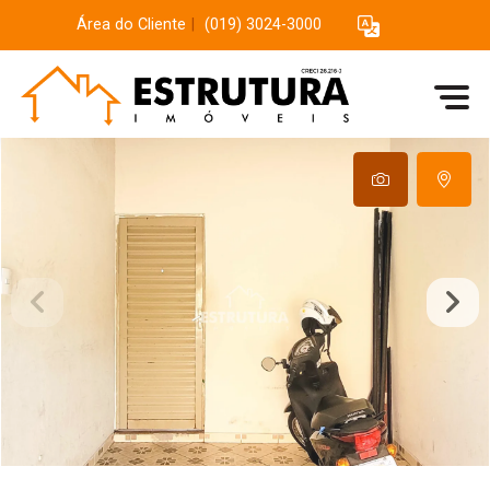
Área do Cliente
|
(019) 3024-3000