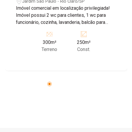
Jardim São Paulo - Rio Claro/SP
Imóvel comercial em localização privilegiada!
Imóvel possui 2 wc para clientes, 1 wc para
funcionário, cozinha, lavanderia, balcão para
caixa e balção para bar, ampla área interna e 2
mezaninos. Recuo com vagas para
300m²
250m²
estacionamento.
Terreno
Const.