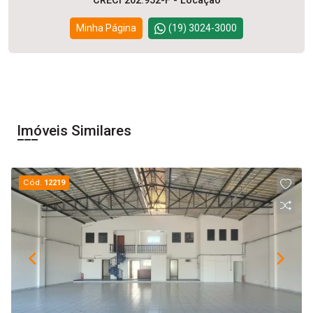
CRECI 202.952-F - Locação
Minha Página
(19) 3024-3000
Imóveis Similares
Cód.
12219