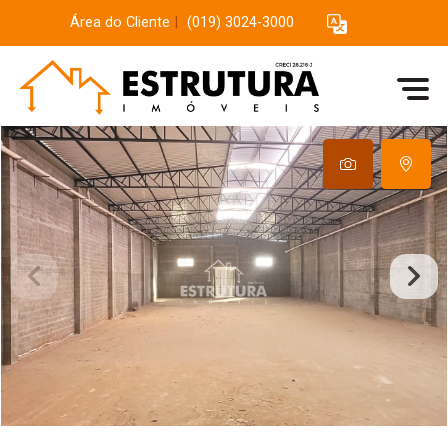
Área do Cliente
|
(019) 3024-3000