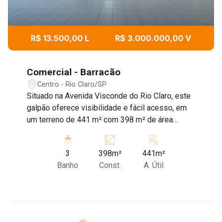
R$ 13.500,00 L
R$ 3.000.000,00 V
Comercial - Barracão
Centro - Rio Claro/SP
Situado na Avenida Visconde do Rio Claro, este
galpão oferece visibilidade e fácil acesso, em
um terreno de 441 m² com 398 m² de área
construída. A região conta com referências
conhecidas, como Lago Azul, Careca Motosport
3
398m²
441m²
e muito mais! Características do imóvel: *Salão
Banho
Const.
A. Útil
principal amplo *Fachada em vidro *6 salas
distribuídas internamente *Recuo frontal com
vagas para até 4 carros *Copa *Área de serviço
*3 banheiros, sendo 2 para uso de clientes
Perfeito para quem busca espaço funcional em