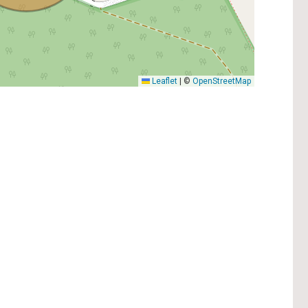
Leaflet
|
©
OpenStreetMap