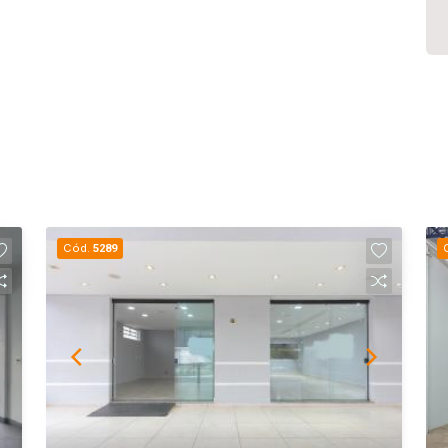
Cód.
5289