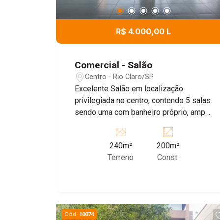
R$ 4.000,00 L
Comercial - Salão
Centro - Rio Claro/SP
Excelente Salão em localização
privilegiada no centro, contendo 5 salas
sendo uma com banheiro próprio, amplo
espaço para recepção, 1 banheiro
social e outro adaptado para pessoas
240m²
200m²
com necessidades especias, cozinha
Terreno
Const.
com jardim de inverno, Ar-condicionado
e câmeras.
Cód.
10074