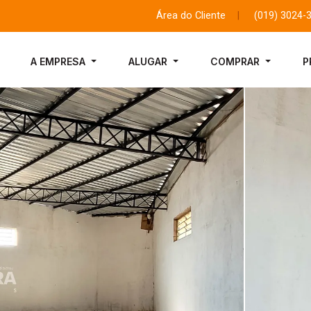
Área do Cliente
|
(019) 3024-
A EMPRESA
ALUGAR
COMPRAR
P