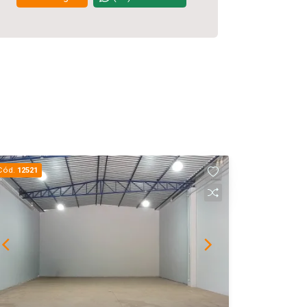
Cód.
12521