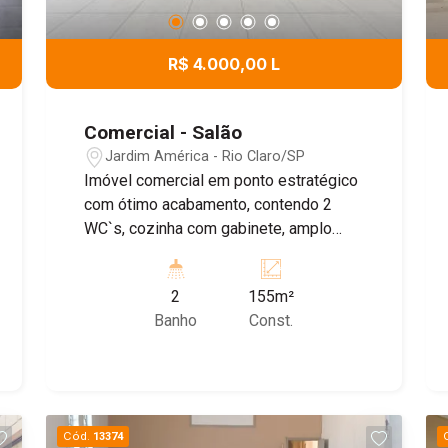
R$ 4.000,00 L
Comercial - Salão
Jardim América - Rio Claro/SP
Imóvel comercial em ponto estratégico
com ótimo acabamento, contendo 2
WC`s, cozinha com gabinete, amplo
salão de aproximadamente 80 m² com
porta blindex, e parte externa coberta,
2
155m²
com aproximadamente 60 m² de área.
Banho
Const.
Seu mais novo negócio está aqui,
agende sua visita!
Cód.
13374