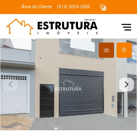
Área do Cliente
|
(019) 3024-3000