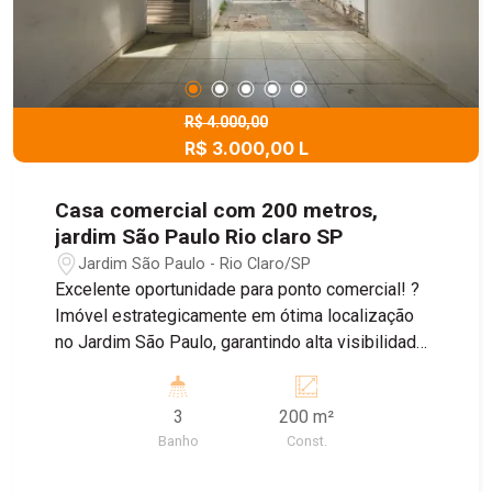
R$ 4.000,00
R$ 3.000,00 L
Casa comercial com 200 metros,
jardim São Paulo Rio claro SP
Jardim São Paulo - Rio Claro/SP
Excelente oportunidade para ponto comercial! ?
Imóvel estrategicamente em ótima localização
no Jardim São Paulo, garantindo alta visibilidade
e fácil acesso. O imóvel conta com recuo frontal
e garagem para até 3 carros, ideal para clientes e
3
200 m²
colaboradores. Dispõe de 4 quartos, sala,
Banho
Const.
cozinha, lavanderia e amplo quintal, oferecendo
diversas possibilidades de uso. Perfeito para