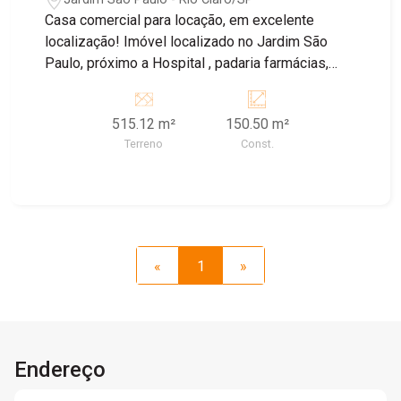
Casa comercial para locação, em excelente
localização! Imóvel localizado no Jardim São
Paulo, próximo a Hospital , padaria farmácias,
supermercado, posto de combustível deal para
um escritório ou clínica. O imóvel possui
515.12 m²
150.50 m²
recepção, sala de espera, quatro salas, copa,
Terreno
Const.
banheiro adaptado e mais dois banheiros na área
externa é uma vaga de garagem. Agende sua
visita com nossos corretores!
«
1
»
Endereço