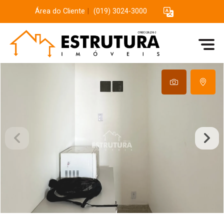
Área do Cliente
|
(019) 3024-3000