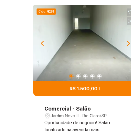
estrutura completa, com hall de espera,
Cód.
8263
recepção com brinquedoteca para
maior conforto das crianças e banheiro
social. Agende sua visita e venha
conhecer este espaço preparado para
receber seus pacientes com qualidade
e conforto.
R$ 1.500,00 L
Comercial - Salão
Jardim Novo II - Rio Claro/SP
Oportunidade de negócio! Salão
localizado na avenida mais