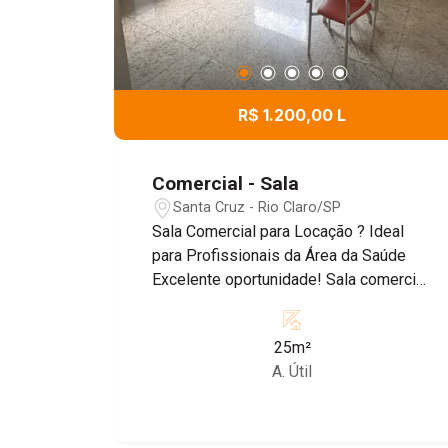
R$ 1.200,00 L
Comercial - Sala
Santa Cruz - Rio Claro/SP
Sala Comercial para Locação ? Ideal
para Profissionais da Área da Saúde
Excelente oportunidade! Sala comercial
com 25m², localizada em ponto
estratégico, com fácil acesso. O
25m²
espaço conta com ar-condicionado,
A. Útil
mesa em mármore, pia instalada e
ótimo acabamento, ideal para
consultórios e atendimentos
personalizados. A clínica oferece