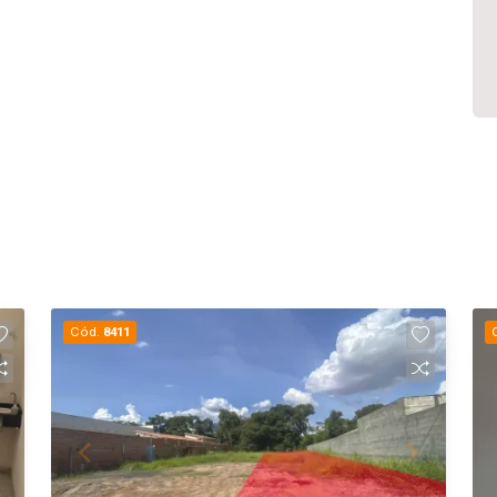
Cód.
8411