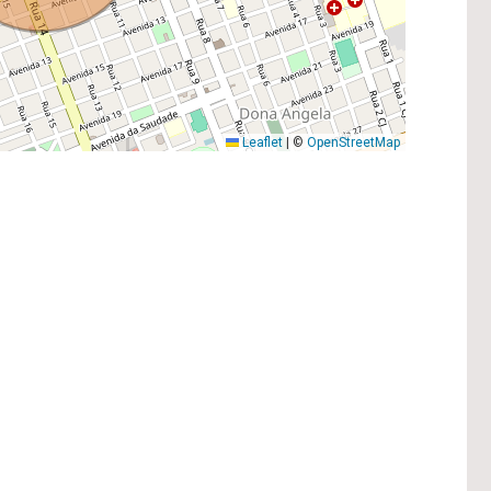
Leaflet
|
©
OpenStreetMap