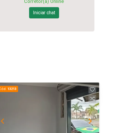
Corretor(a) Online
Iniciar chat
Cód.
13213