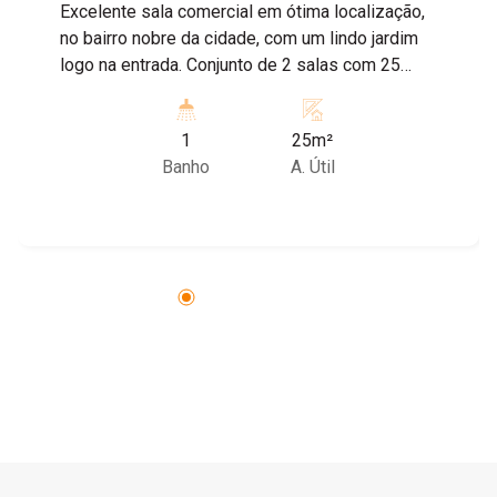
Excelente sala comercial em ótima localização,
no bairro nobre da cidade, com um lindo jardim
logo na entrada. Conjunto de 2 salas com 25
metros, compartilha-se, hall de entrada com
recepção já adaptado com balcão de mármore,
1
25m²
um banheiro social, cozinha com armários.
Banho
A. Útil
condomínio cobra-se R$300,00 incluso água,
energia, internet, IPTU, limpeza da área comum.
Agende sua visita com nossos corretores!