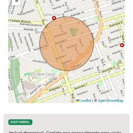
−
Leaflet
|
©
OpenStreetMap
DISPONÍVEL