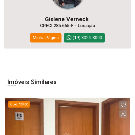
Gislene Verneck
CRECI 285.665-F - Locação
Minha Página
(19) 3024-3000
Imóveis Similares
Cód.
13400