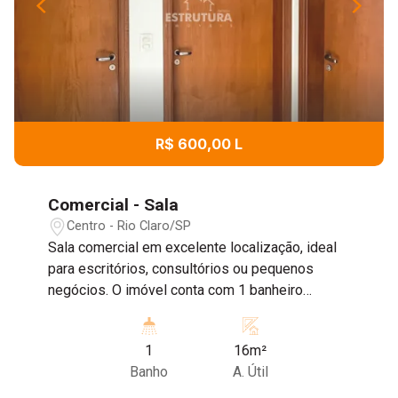
R$ 600,00 L
Comercial - Sala
Centro - Rio Claro/SP
Sala comercial em excelente localização, ideal
para escritórios, consultórios ou pequenos
negócios. O imóvel conta com 1 banheiro
privativo, proporcionando mais conforto e
praticidade para o dia a dia. Excelente
1
16m²
oportunidade para quem busca um espaço
Banho
A. Útil
funcional em uma região de fácil acesso.