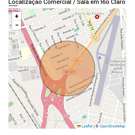
Localização Comercial / Sala em Rio Claro
+
−
Leaflet
|
©
OpenStreetMap