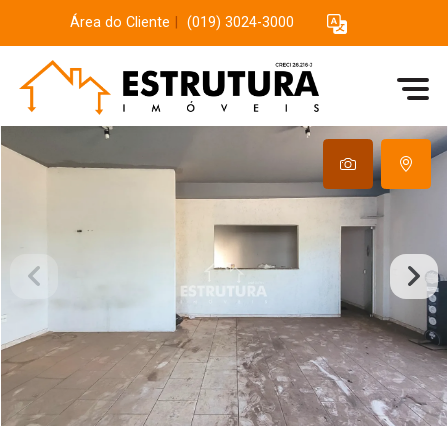
Área do Cliente
|
(019) 3024-3000