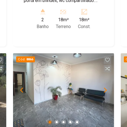
porta em blindex, wc compartilhado.
*água inclusa no condominio. AGENDE
SUA VISITA!
2
18m²
18m²
Banho
Terreno
Const.
Cód.
8866