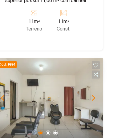
superior possui 11,00 m² com banheiro
social. Valor do condomínio é referente
ao valor de IPTU, DAAE, Elektro,
11m²
11m²
segurança Engefort, internet e limpeza
Terreno
Const.
das áreas comuns. Agende uma visita!
Cód.
9894