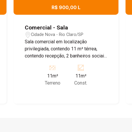
R$ 900,00 L
Comercial - Sala
Cidade Nova - Rio Claro/SP
Sala comercial em localização
privilegiada, contendo 11 m² térrea,
contendo recepção, 2 banheiros sociais
e cozinha, com ar condicionado; Incluso
água, energia e IPTU. Agende já sua
11m²
11m²
visita com um de nossos corretores!!
Terreno
Const.