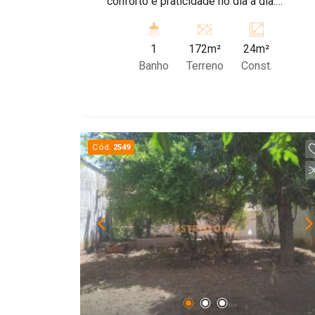
conforto e praticidade no dia a dia.
Espaço versátil, bem iluminado e pronto
para receber seu negócio ou escritório.
1
172m²
24m²
Banho
Terreno
Const.
Cód.
2549