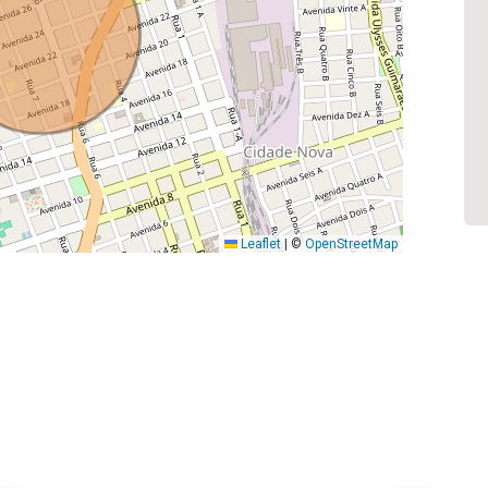
Leaflet
|
©
OpenStreetMap