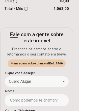
IPTU
63,00
Total / Mês
1.063,00
Fale com a gente sobre
este imóvel
Preencha os campos abaixo e
retornamos o seu contato em breve.
Mensagem sobre o imóvel
Ref. 1466
O que você deseja?
Quero Alugar
Nome
Celular / WhatsApp