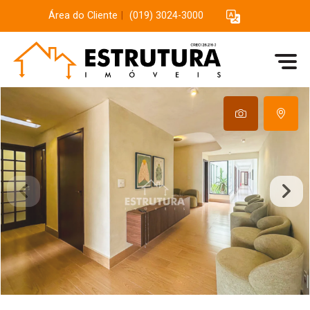
Área do Cliente
|
(019) 3024-3000