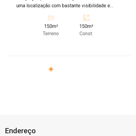
uma localização com bastante visibilidade e
circulação de pessoas, conta também com
banheiro social, lavabo, blindex e porta
150m²
150m²
comercial. Agende agora mesmo sua visita!
Terreno
Const.
Endereço