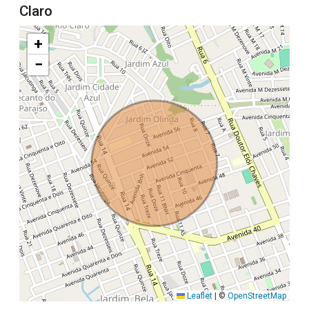
Claro
+
−
Leaflet
|
©
OpenStreetMap