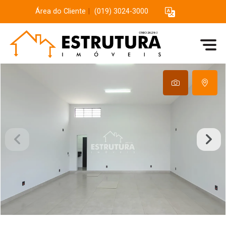
Área do Cliente
|
(019) 3024-3000