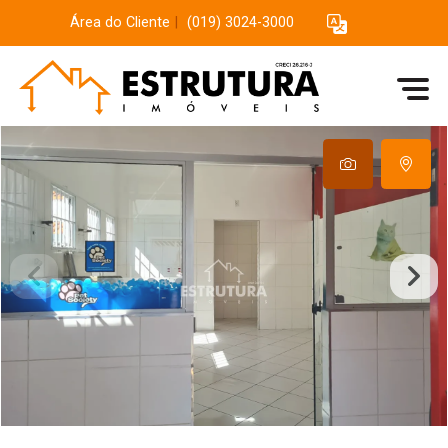
Área do Cliente
|
(019) 3024-3000