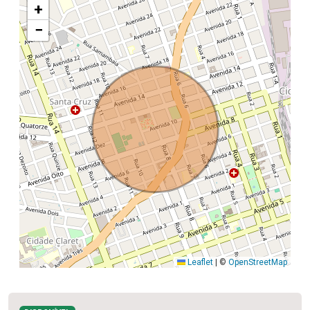
+
−
Leaflet
|
©
OpenStreetMap