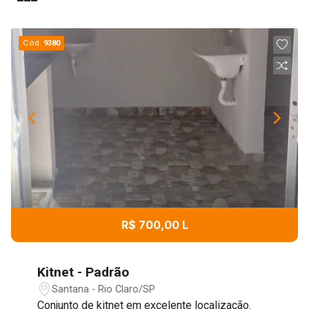
Cód.
9380
R$ 700,00 L
Kitnet - Padrão
Santana - Rio Claro/SP
Conjunto de kitnet em excelente localização.