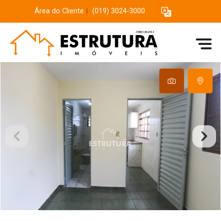
Área do Cliente
|
(019) 3024-3000