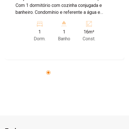
Com 1 dormitório com cozinha conjugada e
banheiro. Condomínio e referente a água e
energia. Vaga de garagem apenas para moto e
bicicleta. Agende sua visita!
1
1
16m²
Dorm.
Banho
Const.