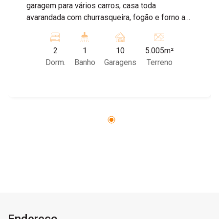
garagem para vários carros, casa toda
avarandada com churrasqueira, fogão e forno a
lenha, sala, cozinha, 02 dormitórios, 01 banheiro,
lavanderia. Casa toda em porcelanato. Possui 01
2
1
10
5.005m²
poço caipira e 01 artesiano
Dorm.
Banho
Garagens
Terreno