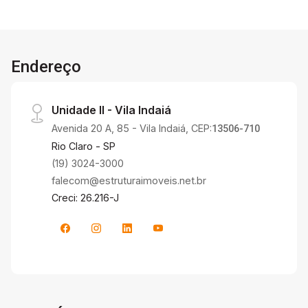
fundos espaço para área gourmet com
churrasqueira, área de serviço e suíte para
hospedes. Ao lado amplo terreno com vista
Endereço
maravilhosa, piscina, edícula sendo dois
cômodos e um banheiro social. Agende sua
visita com um de nossos corretores!
Unidade II - Vila Indaiá
Avenida 20 A, 85 - Vila Indaiá, CEP:
13506-710
Rio Claro - SP
(19) 3024-3000
falecom@estruturaimoveis.net.br
Creci: 26.216-J