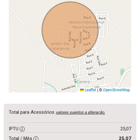
Leaflet
|
©
OpenStreetMap
Total para Acessórios
valores sujeitos a alteração.
IPTU
25,07
Total / Mês
25,07