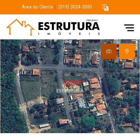
Área do Cliente
|
(019) 3024-3000