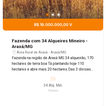
R$ 16.000.000,00 V
Fazenda com 34 Alqueires Mineiro -
Araxá/MG
Área Rural de Araxá - Araxá/MG
Fazenda na região de Araxá MG 34 alqueirão, 170
hectares de terra boa Tá plantando hoje 110
hectares e abre mais 20 hectares Das 3 divisas
somente 1 que é cerca o restante é água Casa
sede muito boa Mais 6 casas de colaboradores 2
34 Alq. Min.
km do asfalto Rede trifásica dentro da fazenda
Terreno
1000 mts de altitude R$ 16.000.000,00