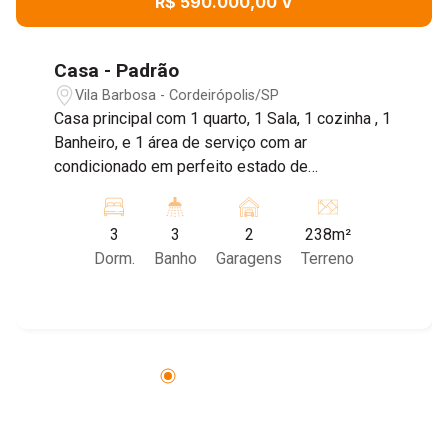
R$ 590.000,00 V
Casa - Padrão
Vila Barbosa - Cordeirópolis/SP
Casa principal com 1 quarto, 1 Sala, 1 cozinha , 1
Banheiro, e 1 área de serviço com ar
condicionado em perfeito estado de
conservação, amplo quintal com churrasqueira
para reunir a família. A segunda casa comporta 2
3
3
2
238m²
quartos sendo 2 suítes , cozinha e Sala e um
Dorm.
Banho
Garagens
Terreno
pequeno quintal. As casas podem ser utilizadas
por duas famílias cada uma tendo sua
privacidade ou aproveitar um das casas para ter
uma locação, pois elas podem ter entradas
isoladas ou não .