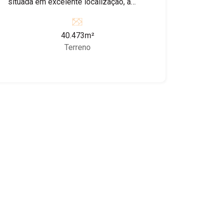
situada em excelente localização, a
apenas 300 metros da Rodovia
Washington Luís. O imóvel conta com
40.473m²
um riacho e dois lagos, proporcionando
Terreno
abundância de água e um ambiente
natural privilegiado. Trata-se de uma
ótima oportunidade para implantação de
viveiros, cultivo de mudas e plantas
ornamentais, além de outras atividades
rurais compatíveis.