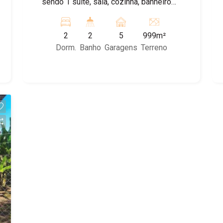
sendo 1 suite, sala, cozinha, banheiro
social, lavanderia e pequena area
gormet com churrasqueira. Bem
2
2
5
999m²
arborizada, com muitas arvores
Dorm.
Banho
Garagens
Terreno
frutíferas já formada e varias vagas
para carros e motos. Agende sua visita!