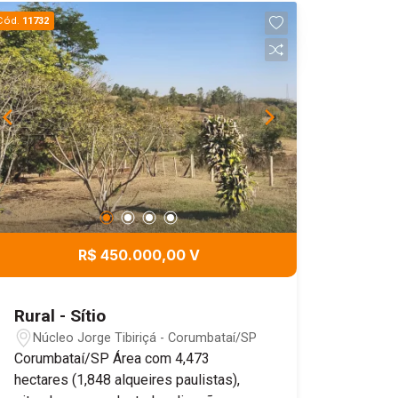
Cód.
11732
R$ 450.000,00 V
Rural - Sítio
Núcleo Jorge Tibiriçá - Corumbataí/SP
Corumbataí/SP Área com 4,473
hectares (1,848 alqueires paulistas),