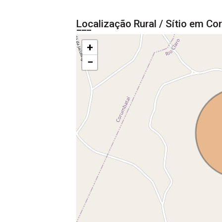
Localização Rural / Sítio em Co
+
−