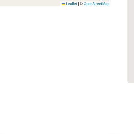
Leaflet
|
©
OpenStreetMap