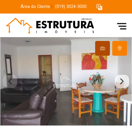
Área do Cliente
|
(019) 3024-3000