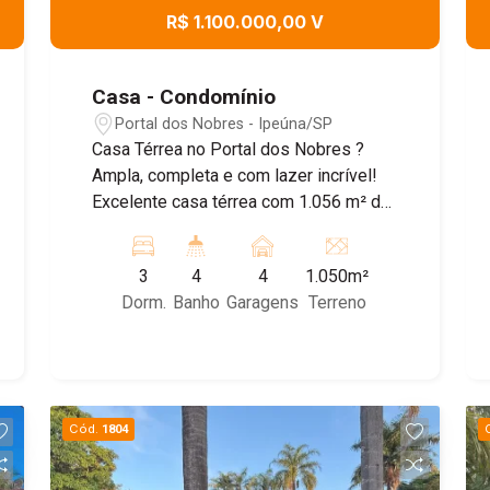
R$ 1.100.000,00 V
Casa - Condomínio
Portal dos Nobres - Ipeúna/SP
Casa Térrea no Portal dos Nobres ?
Ampla, completa e com lazer incrível!
Excelente casa térrea com 1.056 m² de
terreno, oferecendo muito espaço e
conforto. A área externa conta com
3
4
4
1.050m²
garagem para 4 carros (2 cobertas) e
Dorm.
Banho
Garagens
Terreno
capacidade para acomodar até 6
veículos na área frontal. O imóvel
dispõe de 03 dormitórios, sendo 02
suítes, além de um escritório que pode
ser revertido para quarto. No total, são
Cód.
1804
04 banheiros, sala aconchegante,
cozinha planejada, área gourmet com