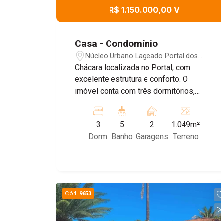
R$ 1.150.000,00 V
Casa - Condomínio
Núcleo Urbano Lageado Portal dos
Nobres - Ipeúna/SP
Chácara localizada no Portal, com
excelente estrutura e conforto. O
imóvel conta com três dormitórios,
todos suítes e equipados com ar-
condicionado, garantindo comodidade e
3
5
2
1.049m²
privacidade. Possui ampla sala para
Dorm.
Banho
Garagens
Terreno
dois ambientes também climatizada,
proporcionando um espaço
aconchegante e agradável. A cozinha é
equipada com cooktop e forno, além de
contar com churrasqueira integrada e
Cód.
9653
sala de jantar, formando um ambiente
prático e funcional. Dispõe ainda de