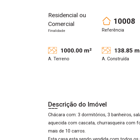
Residencial ou
10008
Comercial
Referência
Finalidade
1000.00 m²
138.85 m
A. Terreno
A. Construída
Descrição do Imóvel
Chácara com: 3 dormitórios, 3 banheiros, sal
aquecida com cascata, churrasqueira com fo
mais de 10 carros.
Esta casa esta sendo vendida com todos os u