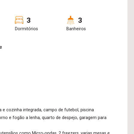
3
3
Dormitórios
Banheiros
²
a e cozinha integrada, campo de futebol, piscina
rno e fogão a lenha, quarto de despejo, garagem para
tensílios como Micro-ondas, 2 freezers, varias mesas e