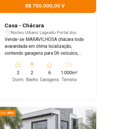
R$ 750.000,00 V
Casa - Chácara
Núcleo Urbano Lageado Portal dos
Nobres - Ipeúna/SP
Vende-se MARAVILHOSA chácara toda
avarandada em ótima localização,
contendo garagens para 06 veículos,
sala 02 ambientes, cozinha com
planejados, dispensa, 01 banheiro
2
2
6
1.000m²
social, 02 dormitórios sendo 01 com
Dorm.
Banho
Garagens
Terreno
suíte e closet, churrasqueira, fogão a
lenha. Aos fundos, ótimo quintal com
árvores frutíferas, acerola, jaca,
jabuticaba, abacate, 01 escritório com
planeiado, e lavanderia com planejados
Cód.
8031
e 01 quarto de despejo