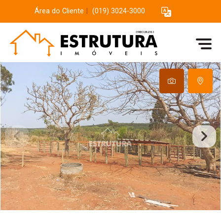
Área do Cliente
|
(019) 3024-3000