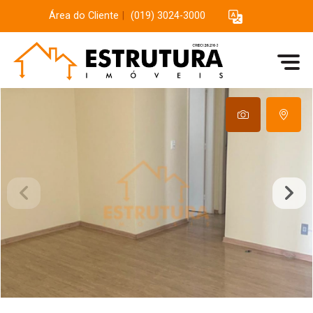
Área do Cliente
|
(019) 3024-3000