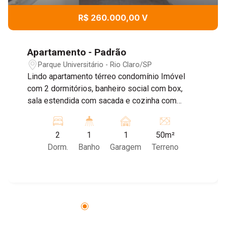
R$ 260.000,00 V
Apartamento - Padrão
Parque Universitário - Rio Claro/SP
Lindo apartamento térreo condomínio Imóvel
com 2 dormitórios, banheiro social com box,
sala estendida com sacada e cozinha com
armários. O condomínio oferece playground,
salão de festas, portaria eletrônica e água
2
1
1
50m²
inclusa no boleto do condomínio. Agende sua
Dorm.
Banho
Garagem
Terreno
visita!