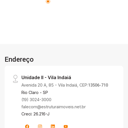
o imóvel garante fácil acesso e mais
comodidade, além de estar em um condomínio
seguro, silencioso e bem organizado. Excelente
opção tanto para moradia quanto para
investimento com potencial de renda. Entre em
contato e agende sua visita. Essa pode ser a
oportunidade que você estava esperando!
Endereço
Unidade II - Vila Indaiá
Avenida 20 A, 85 - Vila Indaiá, CEP:
13506-710
Rio Claro - SP
(19) 3024-3000
falecom@estruturaimoveis.net.br
Creci: 26.216-J