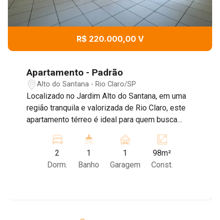
R$ 220.000,00 V
Apartamento - Padrão
Alto do Santana - Rio Claro/SP
Localizado no Jardim Alto do Santana, em uma
região tranquila e valorizada de Rio Claro, este
apartamento térreo é ideal para quem busca
comodidade no dia a dia, seja para morar ou
investir. Com 98 m² muito bem distribuídos, o
2
1
1
98m²
imóvel oferece ambientes amplos e funcionais,
Dorm.
Banho
Garagem
Const.
proporcionando conforto e praticidade para toda
a família. - 02 dormitórios - Sala espaçosa para
dois ambientes - Cozinha ampla - Banheiro
social - Lavanderia externa - Corredor lateral
exclusivo - 01 vaga de garagem Por ser térreo,