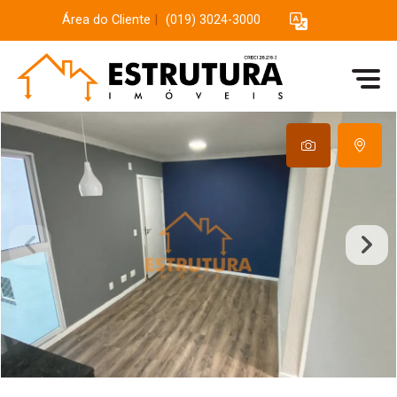
Área do Cliente
|
(019) 3024-3000