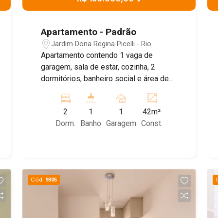
Apartamento - Padrão
Jardim Dona Regina Picelli - Rio
Claro/SP
Apartamento contendo 1 vaga de
garagem, sala de estar, cozinha, 2
dormitórios, banheiro social e área de
serviços.
2
1
1
42m²
Dorm.
Banho
Garagem
Const.
Cód.
9305