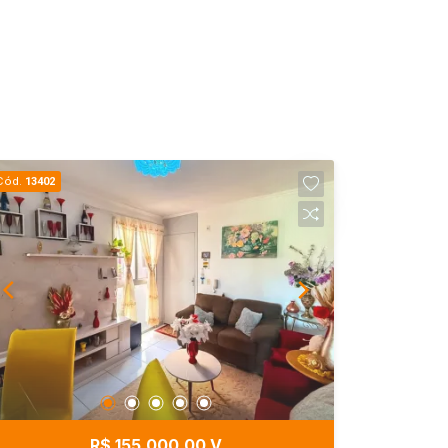
Cód.
13402
R$ 155.000,00 V