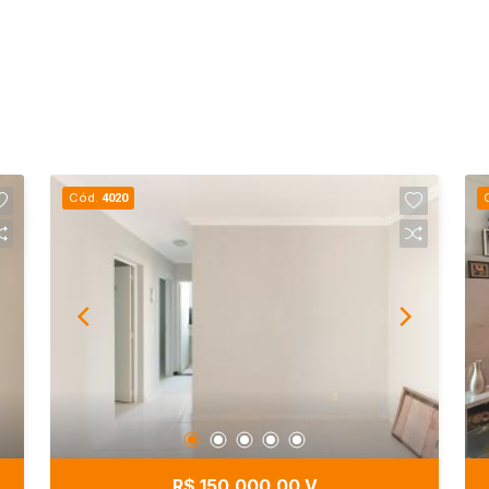
Cód.
4020
R$ 150.000,00 V