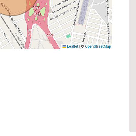
Leaflet
|
©
OpenStreetMap