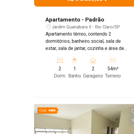
Apartamento - Padrão
Jardim Guanabara II - Rio Claro/SP
Apartamento térreo, contendo 2
dormitórios, banheiro social, sala de
estar, sala de jantar, cozinha e área de
serviço. Possuí 2 vagas de garagem
para carros. Além disso o condomínio
2
1
2
54m²
dispões de portaria 24h, salão de
Dorm.
Banho
Garagens
Terreno
festas, espaço gourmet, bicicletário,
playground, espaço pet e vaga extra
para visitante. obs: cobra se o minimo
de agua 60,00 no condominio Agende
sua visita!
Cód.
4484