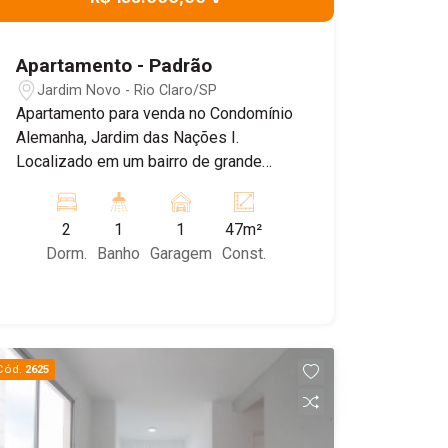
Apartamento - Padrão
Jardim Novo - Rio Claro/SP
Apartamento para venda no Condomínio
Alemanha, Jardim das Nações I.
Localizado em um bairro de grande
expansão e valorização. Este
apartamento no 1º andar conta com sala
2
1
1
47m²
para dois ambientes, cozinha com
Dorm.
Banho
Garagem
Const.
armários integrada à área de serviço, 2
dormitórios, sendo um deles com vista
livre, além de banheiro social com box.
O condomínio oferece 1 vaga de
garagem rotativa, playground e um
Cód.
2625
agradável salão de festas com piscina,
proporcionando mais comodidade e
lazer para toda a família. Aceita