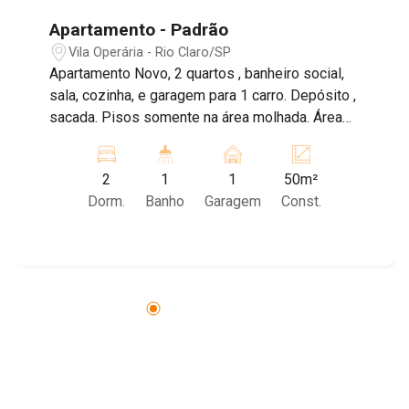
Apartamento - Padrão
Vila Operária - Rio Claro/SP
Apartamento Novo, 2 quartos , banheiro social,
sala, cozinha, e garagem para 1 carro. Depósito ,
sacada. Pisos somente na área molhada. Área
de lazer completa, com piscina, churrasqueira,
espaço pets, salão de festas, playground.
2
1
1
50m²
Dorm.
Banho
Garagem
Const.