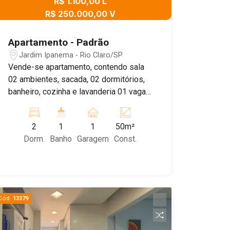
R$ 1.100,00 L
R$ 250.000,00 V
Apartamento - Padrão
Jardim Ipanema - Rio Claro/SP
Vende-se apartamento, contendo sala
02 ambientes, sacada, 02 dormitórios,
banheiro, cozinha e lavanderia 01 vaga
de garagem
2
1
1
50m²
Dorm.
Banho
Garagem
Const.
Cód.
13379