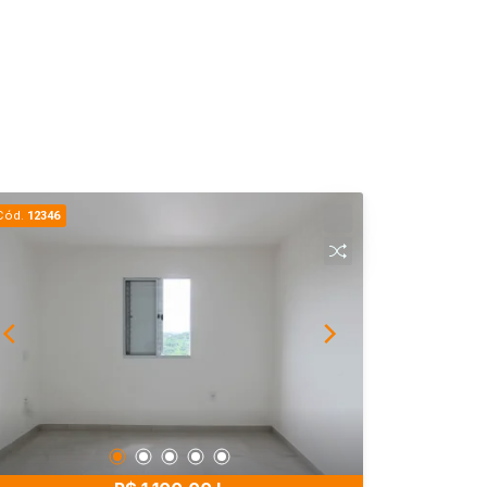
Cód.
12346