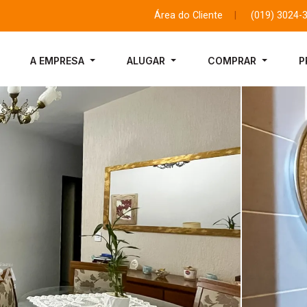
Área do Cliente
|
(019) 3024-
A EMPRESA
ALUGAR
COMPRAR
P