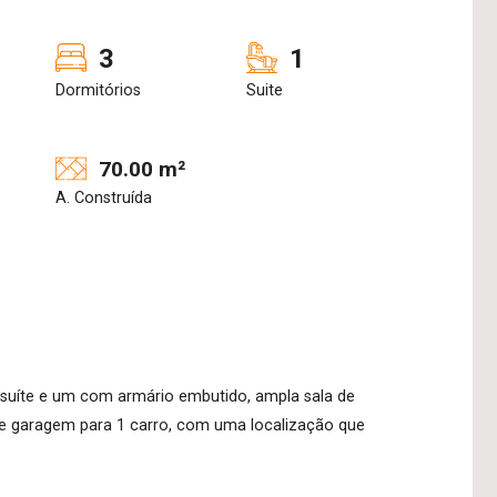
3
1
Dormitórios
Suite
70.00 m²
A. Construída
uíte e um com armário embutido, ampla sala de
ço e garagem para 1 carro, com uma localização que