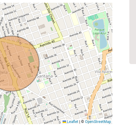
Leaflet
|
©
OpenStreetMap