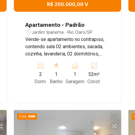
R$ 250.000,00 V
Apartamento - Padrão
Jardim Ipanema - Rio Claro/SP
Vende-se apartamento no contrapiso,
contendo sala 02 ambientes, sacada,
cozinha, lavanderia, 02 dormitórios,
banheiro, 01 vaga de garagem
2
1
1
52m²
Dorm.
Banho
Garagem
Const.
Cód.
8486