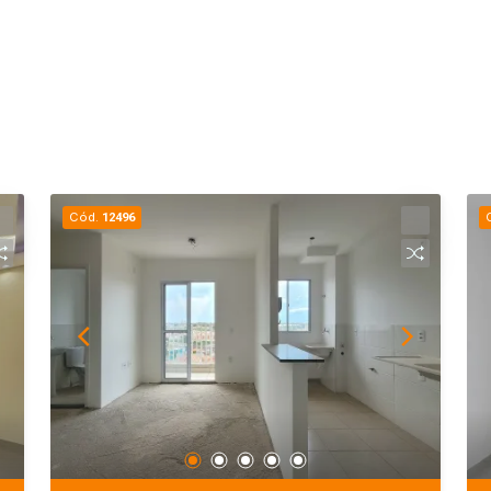
Cód.
12496