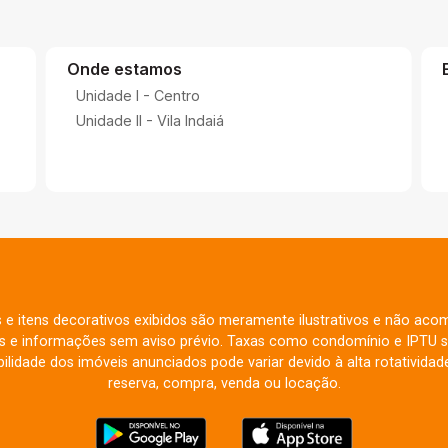
Onde estamos
Unidade I - Centro
Unidade II - Vila Indaiá
s e itens decorativos exibidos são meramente ilustrativos e não aco
res e informações sem aviso prévio. Taxas como condomínio e IPTU s
ilidade dos imóveis anunciados pode variar devido à alta rotatividade
reserva, compra, venda ou locação.