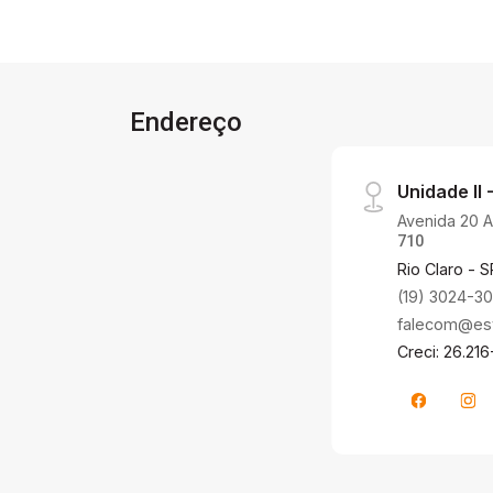
Endereço
Unidade II -
Avenida 20 A,
710
Rio Claro - S
(19) 3024-3
falecom@estr
Creci: 26.216