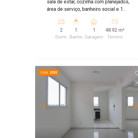
sala de estar, cozinha com planejados,
área de serviço, banheiro social e 1
vaga de garagem. Agende sua visita!
2
1
1
48.92 m²
Dorm.
Banho
Garagem
Terreno
Cód.
2233