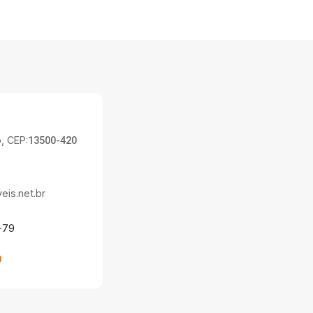
, CEP:
13500-420
is.net.br
-79