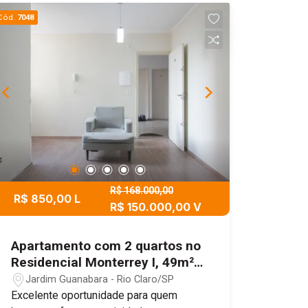
localizado no 2º andar, com incidência
Cód.
7048
de sol da tarde, garantindo ambientes
mais iluminados e agradáveis. Mais do
que um apartamento, é o passo que
faltava para você sair do aluguel e
investir no que é seu!
R$ 168.000,00
R$ 850,00 L
R$ 150.000,00 V
Apartamento com 2 quartos no
Residencial Monterrey I, 49m² -
Jardim Guanabara, Rio
Jardim Guanabara - Rio Claro/SP
Claro/SP
Excelente oportunidade para quem