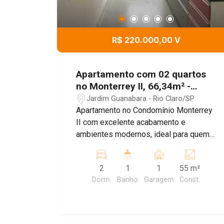
R$ 220.000,00 V
Apartamento com 02 quartos
no Monterrey II, 66,34m² -
Jardim Guanabara, Rio
Jardim Guanabara - Rio Claro/SP
Claro/SP
Apartamento no Condomínio Monterrey
II com excelente acabamento e
ambientes modernos, ideal para quem
busca conforto, praticidade e
segurança. O imóvel possui 2 quartos,
2
1
1
55 m²
sala dois ambientes, sacada, banheiro
Dorm.
Banho
Garagem
Const.
reformado com acabamento moderno e
interruptor digital, cozinha com armário
planejado, cooktop e porcelanato. Conta
ainda com preparação para instalação