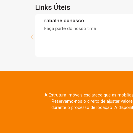
Links Úteis
Trabalhe conosco
Faça parte do nosso time
A Estrutura Imóveis esclarece que as mobília
Reservamo-nos o direito de ajustar valo
durante o processo de locação. A disponib