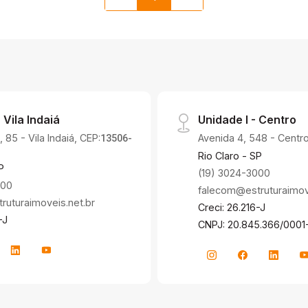
 Vila Indaiá
Unidade I - Centro
 85 - Vila Indaiá, CEP:
Avenida 4, 548 - Centro
13506-
Rio Claro - SP
P
(19) 3024-3000
000
falecom@estruturaimove
uturaimoveis.net.br
Creci: 26.216-J
-J
CNPJ: 20.845.366/0001