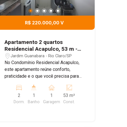
R$ 220.000,00 V
Apartamento 2 quartos
Residencial Acapulco, 53 m -
Jardim Guanabara - Rio Claro
Jardim Guanabara - Rio Claro/SP
SP
No Condomínio Residencial Acapulco,
este apartamento reúne conforto,
praticidade e o que você precisa para
conquistar o seu próprio lar. São 2
dormitórios bem distribuídos, salas de
2
1
1
53 m²
estar e jantar integradas, criando um
Dorm.
Banho
Garagem
Const.
ambiente acolhedor para o dia a dia,
além de cozinha funcional, banheiro
social e área de serviço. O imóvel conta
com 1 vaga de garagem e está