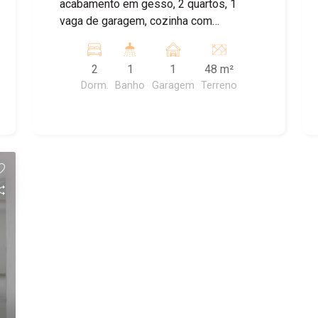
acabamento em gesso, 2 quartos, 1
vaga de garagem, cozinha com
armários, banheiro social com box,
ampla sala de TV. Agende agora mesmo
2
1
1
48 m²
sua visita!
Dorm.
Banho
Garagem
Terreno