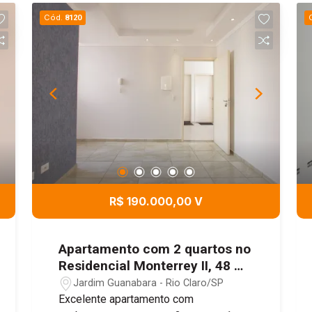
Cód.
8120
R$ 190.000,00 V
Apartamento com 2 quartos no
Residencial Monterrey II, 48 m²
- Jardim Guanabara, Rio
Jardim Guanabara - Rio Claro/SP
Claro/SP
Excelente apartamento com