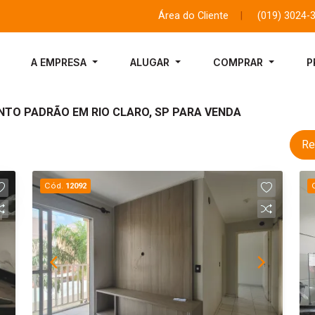
Área do Cliente
|
(019) 3024-
A EMPRESA
ALUGAR
COMPRAR
P
TO PADRÃO EM RIO CLARO, SP PARA VENDA
Re
Cód.
12092