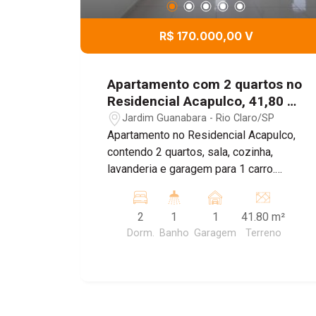
R$ 170.000,00 V
Apartamento com 2 quartos no
Residencial Acapulco, 41,80 m²
- Jardim Guanabara, Rio
Jardim Guanabara - Rio Claro/SP
Claro/SP
Apartamento no Residencial Acapulco,
contendo 2 quartos, sala, cozinha,
lavanderia e garagem para 1 carro.
Agende sua visita!
2
1
1
41.80 m²
Dorm.
Banho
Garagem
Terreno