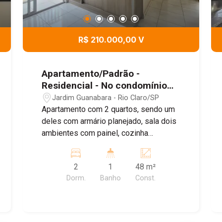
R$ 210.000,00 V
Apartamento/Padrão -
Residencial - No condomínio
Residencial Monterrey II
Jardim Guanabara - Rio Claro/SP
Apartamento com 2 quartos, sendo um
deles com armário planejado, sala dois
ambientes com painel, cozinha
planejada com armários, forno e
cooktop, lavanderia com armários,
2
1
48 m²
sacada, uma vaga de garagem
Dorm.
Banho
Const.