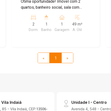
Ótima oportunidade! Imóvel com 2
quartos, banheiro social, sala com
sacada, cozinha, lavanderia e 1 vaga de
garagem. O apartamento contará com
2
1
1
49 m²
gabinete e armário na cozinha, além de
Dorm.
Banho
Garagem
A. Útil
armário no banheiro. Agende uma visita!
«
1
»
 Vila Indaiá
Unidade I - Centro
 85 - Vila Indaiá, CEP:
Avenida 4, 548 - Centro
13506-