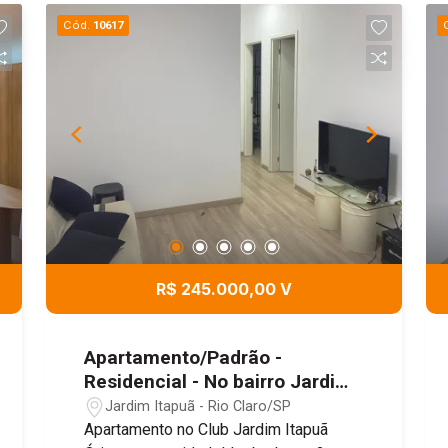
diversos serviços que facilitam o dia a
Cód.
10617
dia. Ideal para quem busca conforto,
funcionalidade e comodidade.
R$ 245.000,00 V
Apartamento/Padrão -
Residencial - No bairro Jardim
Itapuã - Club Jardim Itapuã -
Jardim Itapuã - Rio Claro/SP
Rio Claro SP
Apartamento no Club Jardim Itapuã