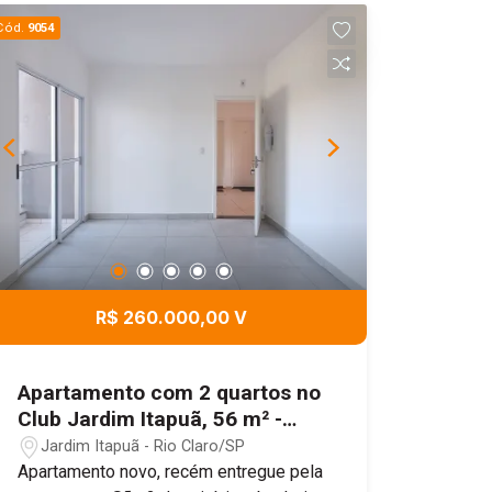
Cód.
9054
R$ 260.000,00 V
Apartamento com 2 quartos no
Club Jardim Itapuã, 56 m² -
Jardim Itapuã, Rio Claro/SP
Jardim Itapuã - Rio Claro/SP
Apartamento novo, recém entregue pela