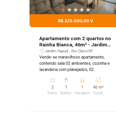
R$ 225.000,00 V
Apartamento com 2 quartos no
Rainha Bianca, 46m² - Jardim
Itapuã, Rio Claro/SP
Jardim Itapuã - Rio Claro/SP
Vende-se maravilhoso apartamento,
contendo sala 02 ambientes, cozinha e
lavanderia com planejados, 02
dormitórios sendo 01 com planejados e
01 banheiro. 1 vaga de garagem coberta
2
1
1
46 m²
Dorm.
Banho
Garagem
Const.