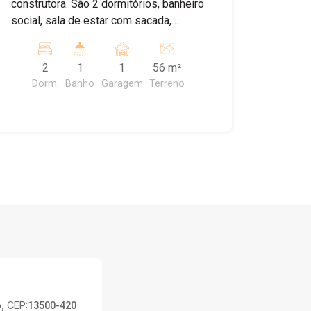
construtora. São 2 dormitórios, banheiro
social, sala de estar com sacada,
cozinha (será instalado ármario
planejado), área de serviço. 01 vaga de
2
1
1
56 m²
garagem Condominio oferece piscina,
Dorm.
Banho
Garagem
Terreno
salão de festas, playground, quiosque
com churrasqueira, pergolado e portaria
virtual.
, CEP:
13500-420