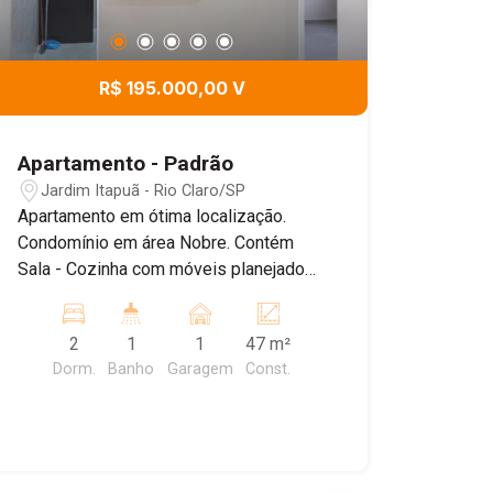
R$ 195.000,00 V
Apartamento - Padrão
Jardim Itapuã - Rio Claro/SP
Apartamento em ótima localização.
Condomínio em área Nobre. Contém
Sala - Cozinha com móveis planejados,
2 dormitórios (1 com armários
planejados) - Banheiro social - área de
2
1
1
47 m²
serviço - garagem para 1 veículo.
Dorm.
Banho
Garagem
Const.
Agende uma visita.