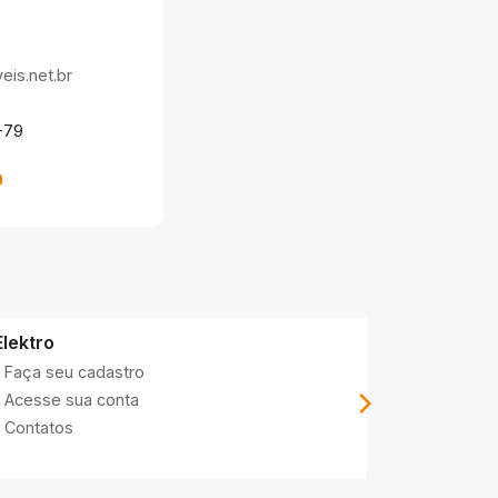
is.net.br
-79
Elektro
DAAE
Faça seu cadastro
Contatos
Acesse sua conta
Acesse su
Contatos