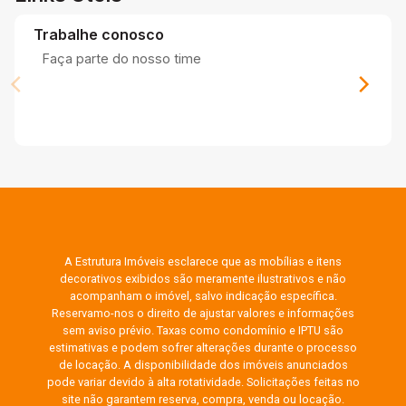
Trabalhe conosco
Faça parte do nosso time
A Estrutura Imóveis esclarece que as mobílias e itens
decorativos exibidos são meramente ilustrativos e não
acompanham o imóvel, salvo indicação específica.
Reservamo-nos o direito de ajustar valores e informações
sem aviso prévio. Taxas como condomínio e IPTU são
estimativas e podem sofrer alterações durante o processo
de locação. A disponibilidade dos imóveis anunciados
pode variar devido à alta rotatividade. Solicitações feitas no
site não garantem reserva, compra, venda ou locação.