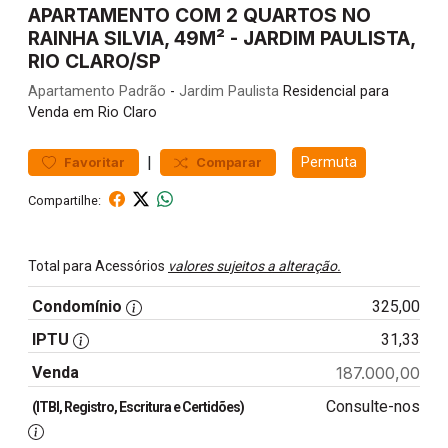
APARTAMENTO COM 2 QUARTOS NO
RAINHA SILVIA, 49M² - JARDIM PAULISTA,
RIO CLARO/SP
Apartamento
Padrão
-
Jardim Paulista
Residencial para
Venda em Rio Claro
|
Permuta
Favoritar
Comparar
Compartilhe:
Total para Acessórios
valores sujeitos a alteração.
Condomínio
325,00
IPTU
31,33
Venda
187.000,00
Consulte-nos
(ITBI, Registro, Escritura e Certidões)