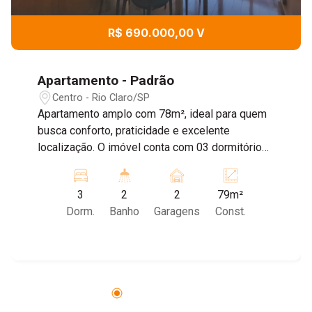
R$ 690.000,00 V
Apartamento - Padrão
Centro - Rio Claro/SP
Apartamento amplo com 78m², ideal para quem
busca conforto, praticidade e excelente
localização. O imóvel conta com 03 dormitórios,
sendo 01 suíte, ambientes bem distribuídos,
excelente iluminação natural e ótima ventilação.
3
2
2
79m²
Possui sala de estar e jantar integradas,
Dorm.
Banho
Garagens
Const.
proporcionando mais amplitude e conforto ao
ambiente, além de cozinha funcional, lavanderia
independente e ótimo aproveitamento dos
espaços. Dispõe ainda de 02 vagas de
garagem, garantindo comodidade e segurança
para toda a família. O condomínio Conde Prates