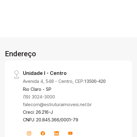
oferece infraestrutura de lazer com piscina e
salão de festas, ideal para momentos de lazer e
confraternização. Excelente localização em uma
região valorizada de Rio Claro, próxima a
comércios, escolas, serviços e com fácil
acesso às principais vias da cidade.
Endereço
Unidade I - Centro
Avenida 4, 548 - Centro, CEP:
13500-420
Rio Claro - SP
(19) 3024-3000
falecom@estruturaimoveis.net.br
Creci: 26.216-J
CNPJ: 20.845.366/0001-79