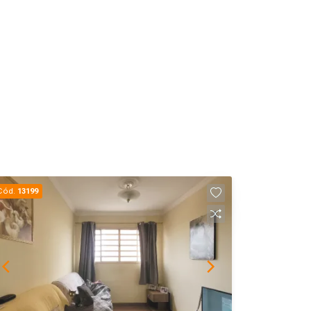
Cód.
13199