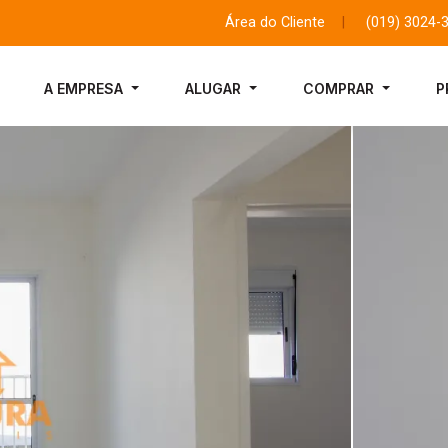
Área do Cliente
|
(019) 3024-
A EMPRESA
ALUGAR
COMPRAR
P