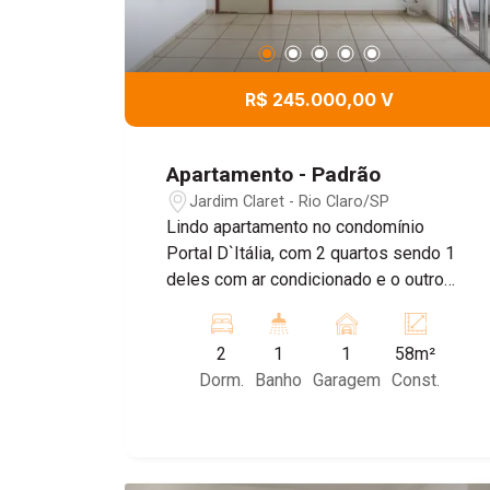
R$ 245.000,00 V
Apartamento - Padrão
Jardim Claret - Rio Claro/SP
Lindo apartamento no condomínio
Portal D`Itália, com 2 quartos sendo 1
deles com ar condicionado e o outro
quarto com planejados, banheiro social
com box e planejado sala com sacada e
2
1
1
58m²
cozinha e lavanderia com planejados
Dorm.
Banho
Garagem
Const.
Apartamento próximo a escolas,
academia, buffet infantil. Entre em
contato e agende sua visita!