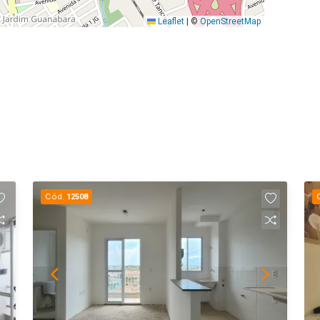
Leaflet
|
©
OpenStreetMap
Cód.
12508