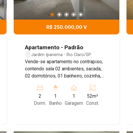
R$ 250.000,00 V
Apartamento - Padrão
Jardim Ipanema - Rio Claro/SP
Vende-se apartamento no contrapiso,
contendo sala 02 ambientes, sacada,
02 dormitórios, 01 banheiro, cozinha,
lavanderia e 01 vaga de garagem
2
1
1
52m²
Dorm.
Banho
Garagem
Const.