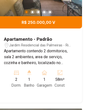
R$ 250.000,00 V
Apartamento - Padrão
Jardim Residencial das Palmeiras - Rio
Claro/SP
Apartamento contendo 2 dormitorios,
sala 2 ambientes, area de serviço,
cozinha e banheiro, localizado no
Residencial Vista Alegre, no bairro
Jardim Inocoop, região valorizada e
2
1
1
58m²
com fácil acesso à Rodovia Washington
Dorm.
Banho
Garagem
Const.
Luís, próximo a supermercados,
faculdade, escolas e comércios em
geral