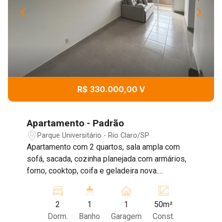
R$ 330.000,00 V
Apartamento - Padrão
Parque Universitário - Rio Claro/SP
Apartamento com 2 quartos, sala ampla com
sofá, sacada, cozinha planejada com armários,
forno, cooktop, coifa e geladeira nova.
Lavanderia com armários e máquina de lavar,
banheiro com box de blindex, 1 vaga de
2
1
1
50m²
garagem coberta.
Dorm.
Banho
Garagem
Const.