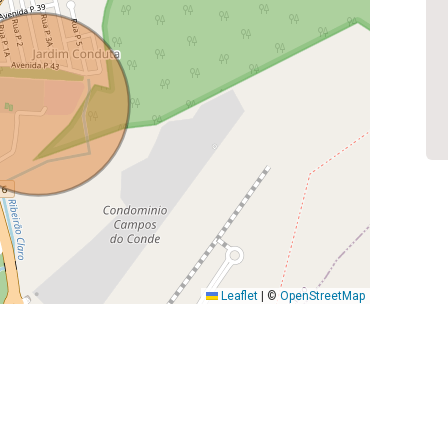
Leaflet
|
©
OpenStreetMap