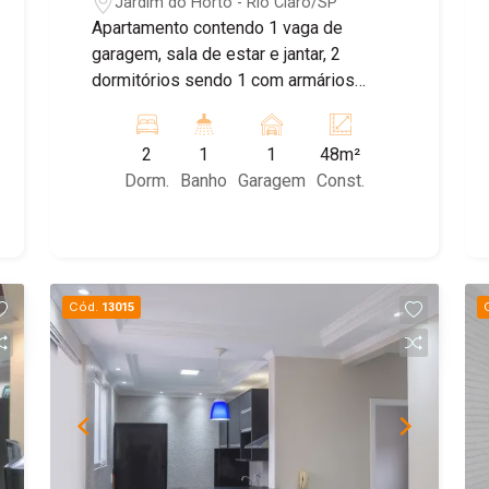
Jardim do Horto - Rio Claro/SP
Apartamento contendo 1 vaga de
garagem, sala de estar e jantar, 2
dormitórios sendo 1 com armários
planejados, banheiro social, cozinha
com armários planejados e área de
2
1
1
48m²
serviço. Agende sua visita!
Dorm.
Banho
Garagem
Const.
Cód.
13015