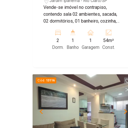
Jardim Ipanema - Rio Claro/SP
Vende-se imóvel no contrapiso,
contendo sala 02 ambientes, sacada,
02 dormitórios, 01 banheiro, cozinha,
lavanderia e 01 vaga de garagem
2
1
1
54m²
Dorm.
Banho
Garagem
Const.
Cód.
13116