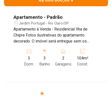
R$ 660.000,00 V
Apartamento - Padrão
Jardim Portugal - Rio Claro/SP
Apartamento à Venda - Residencial Ilha de
Chipre Fotos ilustrativas do apartamento
decorado. O imóvel será entregue sem os
pisos, além de contar com varanda gourmet
fechada com vidro e preparação para ar-
3
3
2
104m²
condicionado. Um diferencial que garante mais
Dorm.
Banho
Garagens
Const.
conforto e praticidade para o dia a dia. Uma
verdadeira joia rara, escolhida a dedo! Desfrute
de uma vista deslumbrante para o pôr do sol no
Morro do Canta-Galo e viva em um dos
endereços mais desejados da cidade. O
Residencial Ilha de Chipre foi projetado para
oferecer estilo, conforto, funcionalidade e bem-
estar, com plantas inteligentes e ambientes