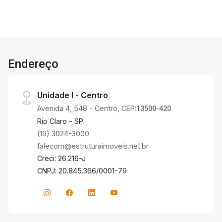
acolhedores. Este apartamento conta com: 3
dormitórios (1 suíte, opção para 2), cozinha
isolada, área de serviço, ampla sala de TV e
jantar, lavabo e 2 vagas de garagem coberta
(subsolo) + box privativo. Vista incrível para o
Endereço
pôr do sol no Morro do Canta-Galo. Entrega
prevista para outubro/2025. (PLANTA TIPO 2 - 3
DORM COM 1 SUITE E COZINHA ISOLADA)
Unidade I - Centro
Condomínio completo com SPA, academia,
Avenida 4, 548 - Centro, CEP:
piscina, churrasqueira, espaço kids, salão de
13500-420
festas, coworking, cinema, salão de jogos e
Rio Claro - SP
rooftop.
(19) 3024-3000
falecom@estruturaimoveis.net.br
Creci: 26.216-J
CNPJ: 20.845.366/0001-79