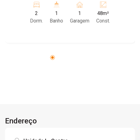
totalmente equipada, integrada à área de
2
1
1
48m²
serviço, além de sala para 2 ambientes,
Dorm.
Banho
Garagem
Const.
proporcionando conforto e praticidade. Conta
ainda com 1 vaga de garagem e será vendido no
sistema porteira fechada, permanecendo todos
os móveis e eletrodomésticos, pronto para
morar.
Endereço