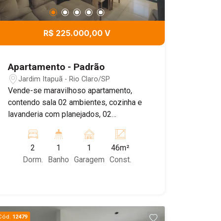
R$ 225.000,00 V
Apartamento - Padrão
Jardim Itapuã - Rio Claro/SP
Vende-se maravilhoso apartamento,
contendo sala 02 ambientes, cozinha e
lavanderia com planejados, 02
dormitórios sendo 01 com planejados e
01 banheiro. 1 vaga de garagem coberta
2
1
1
46m²
Dorm.
Banho
Garagem
Const.
Cód.
12479