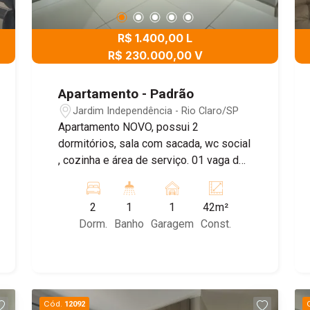
R$ 1.400,00 L
R$ 230.000,00 V
Apartamento - Padrão
Jardim Independência - Rio Claro/SP
Apartamento NOVO, possui 2
dormitórios, sala com sacada, wc social
, cozinha e área de serviço. 01 vaga de
garagem
2
1
1
42m²
Dorm.
Banho
Garagem
Const.
Cód.
12092