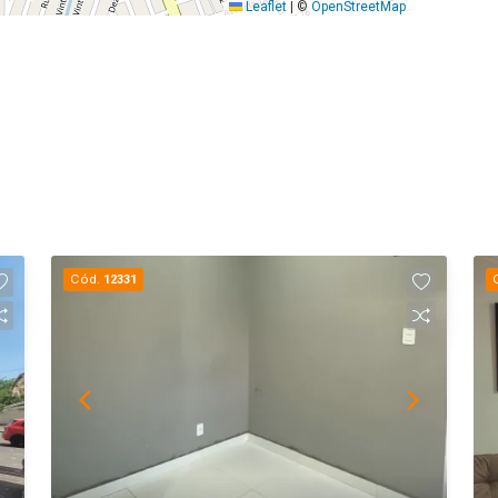
Leaflet
|
©
OpenStreetMap
Cód.
12331