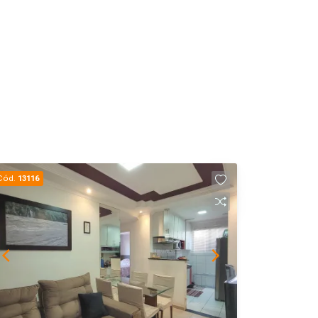
Cód.
13116