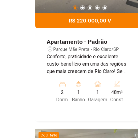
R$ 220.000,00 V
Apartamento - Padrão
Parque Mãe Preta - Rio Claro/SP
Conforto, praticidade e excelente
custo-benefício em uma das regiões
que mais crescem de Rio Claro! Se
você procura um apartamento pronto
para morar, com móveis planejados e
2
1
1
48m²
acabamento de qualidade, esta é uma
Dorm.
Banho
Garagem
Const.
excelente oportunidade. Com 48 m²
muito bem distribuídos, o imóvel
oferece: 2 dormitórios, sendo 1 com
armários planejados Sala para 2
ambientes, proporcionando conforto e
Cód.
6236
integração dos espaços Cozinha