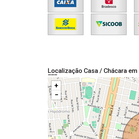
Localização Casa / Chácara em 
+
−