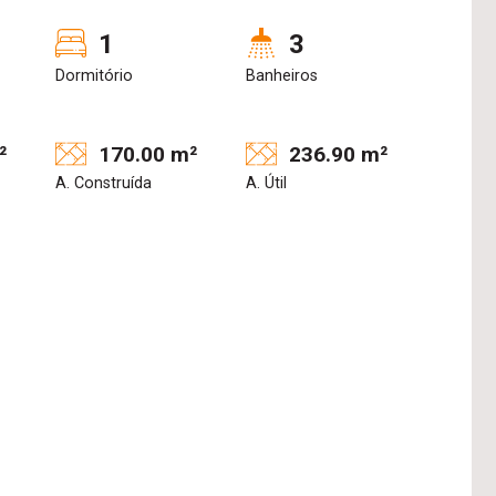
1
3
Dormitório
Banheiros
²
170.00 m²
236.90 m²
A. Construída
A. Útil