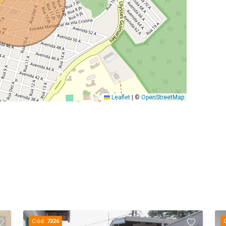
Leaflet
|
©
OpenStreetMap
Cód.
7326