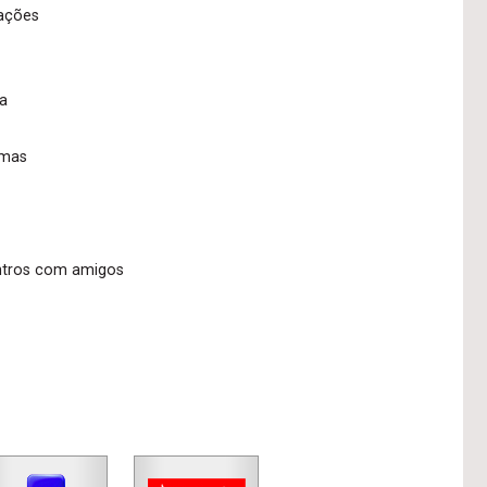
zações
ia
amas
ontros com amigos