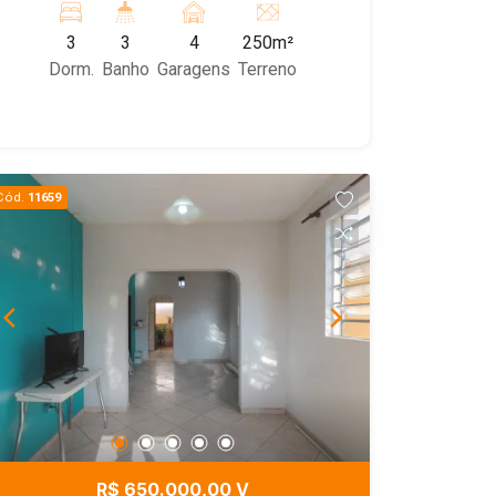
garagem, sendo 2 cobertas e 2
3
3
4
250m²
descobertas. Obs.: Imóvel em ótima
Dorm.
Banho
Garagens
Terreno
localização! Agende uma visita com um
de nossos corretores!
Cód.
11659
R$ 650.000,00 V