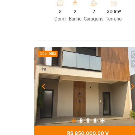
terraço.
3
2
2
300m²
Dorm.
Banho
Garagens
Terreno
Cód.
9552
R$ 850.000,00 V