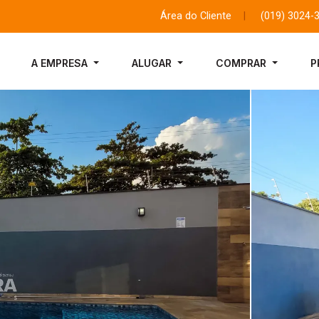
Área do Cliente
|
(019) 3024-
A EMPRESA
ALUGAR
COMPRAR
P