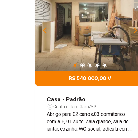
R$ 540.000,00 V
Casa - Padrão
Centro - Rio Claro/SP
Abrigo para 02 carros,03 dormitórios
com A.E, 01 suíte, sala grande, sala de
jantar, cozinha, WC social, edícula com
suíte, cozinha, área gourmet, quintal e