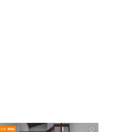
Cód.
8966