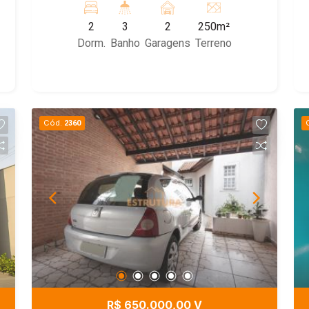
um suíte com cozinha planejada. Nos
2
3
2
250m²
fundos uma araea gormet completa.
Dorm.
Banho
Garagens
Terreno
Venha conhecer essa linda casa toda
climatizada.
Cód.
2360
R$ 650.000,00 V