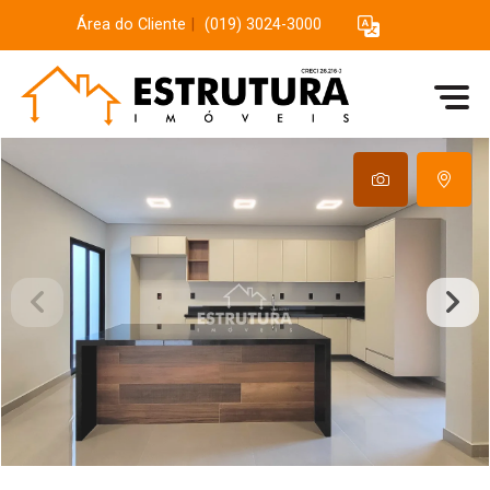
Área do Cliente
|
(019) 3024-3000