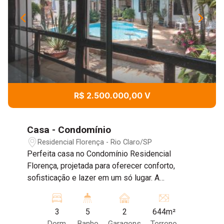
R$ 2.500.000,00 V
Casa - Condomínio
Residencial Florença - Rio Claro/SP
Perfeita casa no Condomínio Residencial
Florença, projetada para oferecer conforto,
sofisticação e lazer em um só lugar. A
propriedade conta com uma garagem estilo
americana espaçosa para 2 carros, além de uma
3
5
2
644m²
área de lazer completa com espaço gourmet,
Dorm.
Banho
Garagens
Terreno