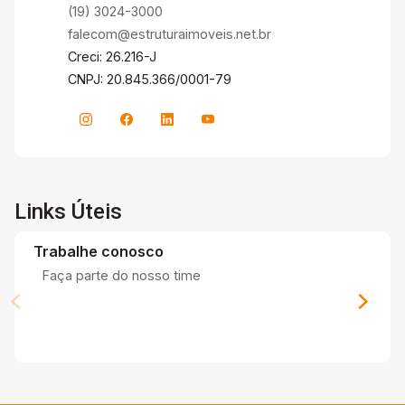
lavanderia, situada aos fundos, possui três
(19) 3024-3000
ambientes espaçosos, proporcionando muita
falecom@estruturaimoveis.net.br
praticidade. Agende sua visita e venha conhecer
Creci: 26.216-J
essa casa incrível, que oferece todo o conforto
CNPJ: 20.845.366/0001-79
e sofisticação que você e sua família merecem!
Links Úteis
Trabalhe conosco
Faça parte do nosso time