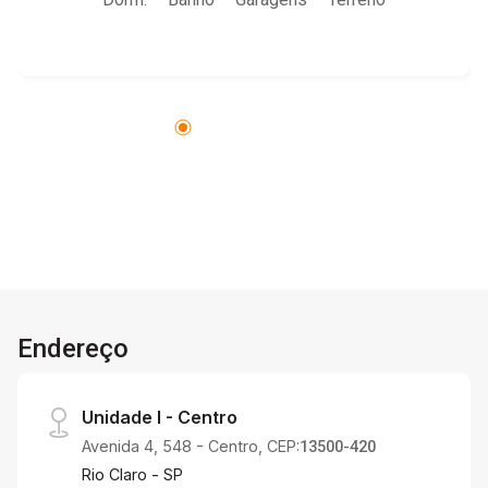
sauna a lenha, piscina com aquecimento solar e
bar molhado, lago de carpas com fonte e
banheiro social. Entre a casa e a área de lazer,
há um encantador quintal com gazebo e
encanamento a gás para jacuzzi, ideal para
momentos de relaxamento. A entrada da casa é
acolhedora, com um hall que leva à sala na
varanda, onde você encontra uma ampla sala de
três ambientes, completamente mobiliada, com
lareira e lavabo. A cozinha gourmet é integrada à
sala de jantar e área de convívio, equipada com
churrasqueira e forno de pizza, tornando o
espaço perfeito para receber amigos e
Endereço
familiares. Um dormitório planejado e um
banheiro social completam o piso térreo. Na
área íntima, os cômodos são aconchegantes,
Unidade I - Centro
com carpete macio, escritório, sala de TV e 2
Avenida 4, 548 - Centro, CEP:
suítes com planejados, além de um closet
13500-420
planejado com cômoda e penteadeira. A
Rio Claro - SP