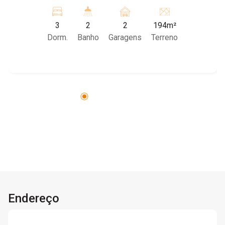
comerciais, esta casa é perfeita para quem
busca conforto, segurança e praticidade em uma
3
2
2
194m²
localização privilegiada, no centro da cidade,
Dorm.
Banho
Garagens
Terreno
com fácil acesso a escolas, hospitais,
supermercados, farmácias, clínicas e muito
mais! A casa oferece uma ampla gama de
diferenciais. Entre os destaques estão: garagem
para 2 carros, instalações pluviais, elétricas e
hidráulicas totalmente novas, além de
acabamento refinado com pisos e
revestimentos 100% em granito, paredes
decoradas com papel de parede e luminárias
modernas com lâmpadas incluídas. Os
ambientes são climatizados, contando com
ventiladores de teto novos com controle remoto
e instalações para ar-condicionado em todos os
Endereço
cômodos principais. O imóvel também dispõe
de sistema de segurança com câmeras já
instaladas e a opção de monitoramento 24