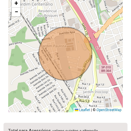
+
−
Leaflet
|
©
OpenStreetMap
Total para Acessórios
valores sujeitos a alteração.