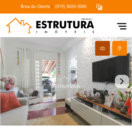
Área do Cliente
|
(019) 3024-3000