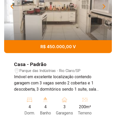
R$ 450.000,00 V
Casa - Padrão
Parque das Indústrias - Rio Claro/SP
Imóvel em excelente localização contendo
garagem com 3 vagas sendo 2 cobertas e 1
descoberta, 3 dormitórios sendo 1 suíte, sala
ampla, banheiro social, cozinha com armário
embutido, sala de jantar, lavanderia e quarto de
4
4
3
200m²
despejo. Piso superior: 1 dormitório, sala,
Dorm.
Banho
Garagens
Terreno
cozinha e banheiro social. Dispõe de um ponto