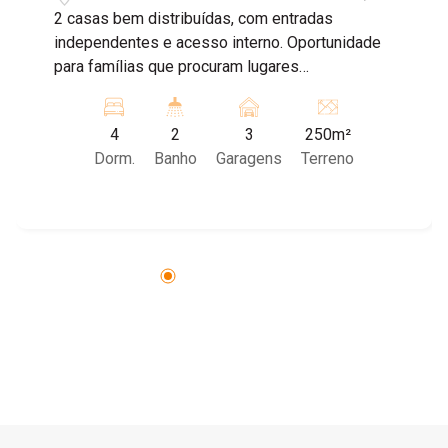
2 casas bem distribuídas, com entradas
independentes e acesso interno. Oportunidade
para famílias que procuram lugares
independentes, mas que sejam próximos. São
duas casas em terreno de 250 m². Casa 1 - sala,
4
2
3
250m²
2 dormitórios 1 com ar condicionado, cozinha
Dorm.
Banho
Garagens
Terreno
grande, banheiro social, lavanderia, despensa,
quintal, vaga de garagem para 2 carros 1 vaga
coberta, portão eletrônico. Casa 2 - sala, 2
dormitórios, cozinha, banheiro social, lavanderia,
quintal, garagem portão eletrônico, vaga de
garagem para 3 carros 2 vaga coberta. Agende
uma visita !