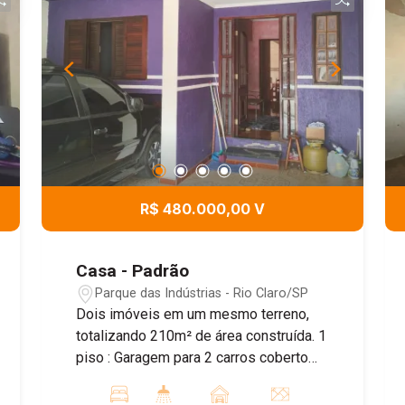
R$ 480.000,00 V
Casa - Padrão
Parque das Indústrias - Rio Claro/SP
Dois imóveis em um mesmo terreno,
totalizando 210m² de área construída. 1
piso : Garagem para 2 carros coberto
com portão eletrônico, Hall de visita, 2
dormitórios, banheiro social, sala de