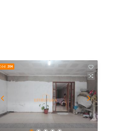
Cód.
204