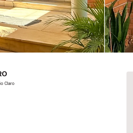
RO
io Claro