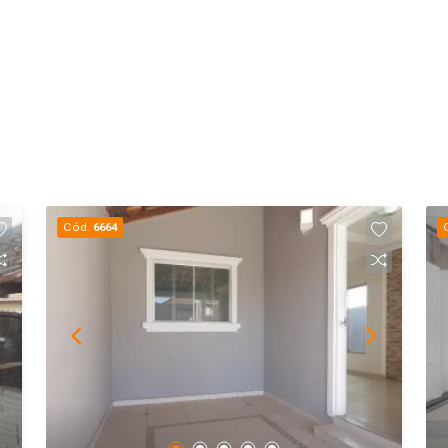
Cód.
6664