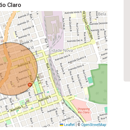
io Claro
Leaflet
|
©
OpenStreetMap