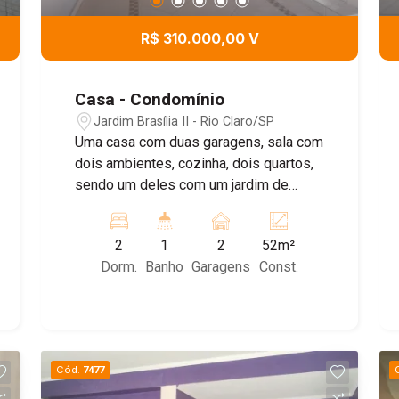
R$ 310.000,00 V
Casa - Condomínio
Jardim Brasília II - Rio Claro/SP
Uma casa com duas garagens, sala com
dois ambientes, cozinha, dois quartos,
sendo um deles com um jardim de
inverno. . Além desses cômodos
principais, é possível incluir outras
2
1
2
52m²
áreas como banheiros, lavanderia e um
Dorm.
Banho
Garagens
Const.
quintal
Cód.
7477