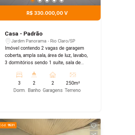
R$ 330.000,00 V
Casa - Padrão
Jardim Panorama - Rio Claro/SP
Imóvel contendo 2 vagas de garagem
coberta, ampla sala, área de luz, lavabo,
3 dormitórios sendo 1 suíte, sala de
jantar integrada com a cozinha, banheiro
social, área de luz e área de serviço.
3
2
2
250m²
Agende sua visita!
Dorm.
Banho
Garagens
Terreno
Cód.
9531