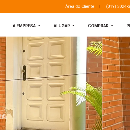
Área do Cliente
|
(019) 3024-
A EMPRESA
ALUGAR
COMPRAR
P