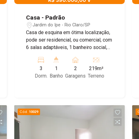
R$ 390.000,00 V
Casa - Padrão
Jardim do Ipe - Rio Claro/SP
Casa de esquina em ótima localização,
pode ser residencial, ou comercial, com
6 salas adaptáveis, 1 banheiro social,
área de luz e garagem para 2 carros.
Agende sua visita!
3
1
2
219m²
Dorm.
Banho
Garagens
Terreno
Cód.
10029