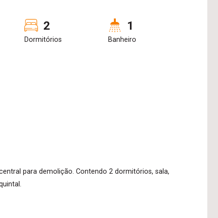
2
1
Dormitórios
Banheiro
central para demolição. Contendo 2 dormitórios, sala,
uintal.