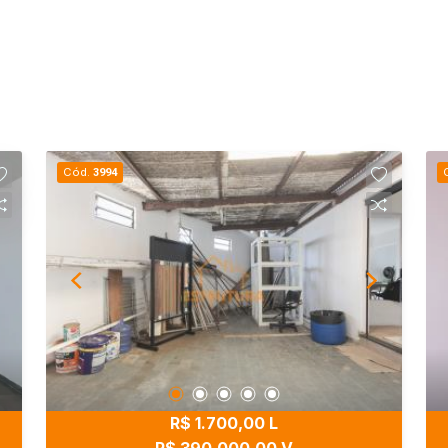
Cód.
3994
R$ 1.700,00 L