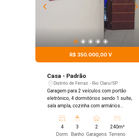
imóvel é a combinação entre o amplo
terreno e a localização privilegiada, em
um bairro tranquilo, com fácil acesso ao
centro, comércios, escolas,
supermercados e demais serviços
essenciais. Se você procura uma casa
com excelente potencial de valorização
R$ 350.000,00 V
e espaço para personalizar do seu jeito,
esta pode ser a opção ideal. Agende
uma visita e venha conhecer este
Casa - Padrão
imóvel!
Distrito de Ferraz - Rio Claro/SP
Garagem para 2 veículos com portão
eletrônico, 4 dormitórios sendo 1 suíte,
sala ampla, cozinha com armários
planejados, copa, banheiro e edícula
nos fundos. Agende sua visita!
4
3
2
240m²
Dorm.
Banho
Garagens
Terreno