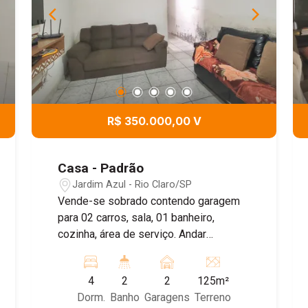
R$ 350.000,00 V
Casa - Padrão
Jardim Azul - Rio Claro/SP
Vende-se sobrado contendo garagem
para 02 carros, sala, 01 banheiro,
cozinha, área de serviço. Andar
superior: 04 dormitórios sendo 01
suíte, sacada e 01 banheiro
4
2
2
125m²
Dorm.
Banho
Garagens
Terreno