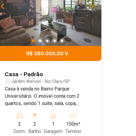
R$ 280.000,00 V
Casa - Padrão
Jardim Wenzel - Rio Claro/SP
Casa à venda no Bairro Parque
Universitário. O imóvel conta com 2
quartos, sendo 1 suíte, sala, copa,
cozinha e banheiro social. Possui
também sacada, trazendo mais
2
2
1
150m²
ventilação para a casa. Na área externa,
Dorm.
Banho
Garagem
Terreno
dispõe de garagem para 1 carro com