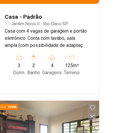
Casa - Padrão
Jardim Novo II - Rio Claro/SP
Casa com 4 vagas de garagem e portão
eletrônico. Conta com lavabo, sala
ampla (com possibilidade de adaptação
para dormitório), banheiro social, área
de serviço e pequeno quintal. No piso
3
2
4
125m²
superior, há 2 dormitórios, 1 banheiro e
Dorm.
Banho
Garagens
Terreno
uma sacada. Agende sua visita!
Cód.
12906