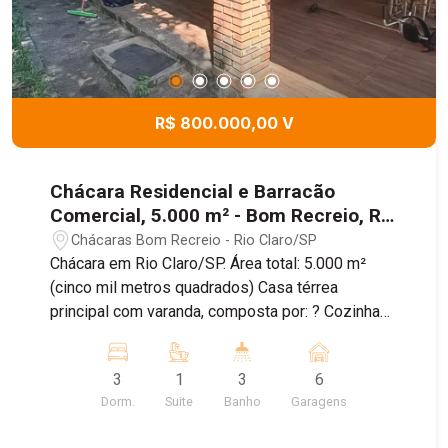
R$ 800.000,00 V
Chácara Residencial e Barracão
Comercial, 5.000 m² - Bom Recreio, Rio
Claro/SP
Chácaras Bom Recreio - Rio Claro/SP
Chácara em Rio Claro/SP. Área total: 5.000 m²
(cinco mil metros quadrados) Casa térrea
principal com varanda, composta por: ? Cozinha
com armários embutidos ? Sala ? 1 quarto amplo
com ar-condicionado ? 1 banheiro Área externa
3
1
3
6
com: ? Forno e fogão a lenha ? Churrasqueira
Dorm.
Suite
Banho
Garagens
Galpão coberto ? ideal para: ? Guarda de
ferramentas ? Estacionamento de veículos